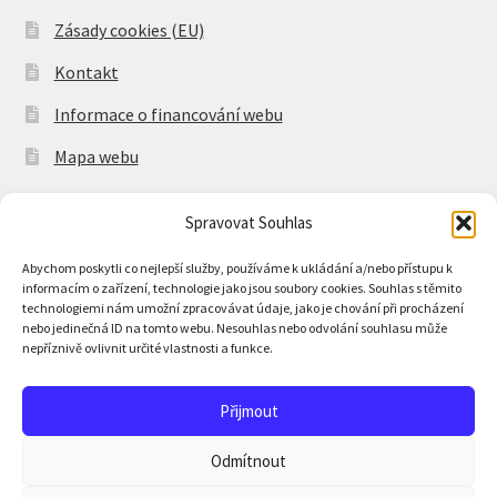
Zásady cookies (EU)
Kontakt
Informace o financování webu
Mapa webu
Spravovat Souhlas
Spravovat souhlas s cookies
Abychom poskytli co nejlepší služby, používáme k ukládání a/nebo přístupu k
informacím o zařízení, technologie jako jsou soubory cookies. Souhlas s těmito
technologiemi nám umožní zpracovávat údaje, jako je chování při procházení
nebo jedinečná ID na tomto webu. Nesouhlas nebo odvolání souhlasu může
nepříznivě ovlivnit určité vlastnosti a funkce.
© Dokonalé vaření 2026
Přijmout
Zásady ochrany osobních údajů
Vytvořeno pomocí
Odmítnout
WooCommerce
.