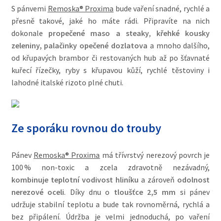
S pánvemi
Remoska® Proxima
bude vaření snadné, rychlé a
přesně takové, jaké ho máte rádi.
Připravíte na nich
dokonale
propečené maso a steaky
,
křehké kousky
zeleniny, palačinky opečené dozlatova
a mnoho dalšího,
od křupavých brambor či restovaných hub až po šťavnaté
kuřecí řízečky, ryby s křupavou kůží, rychlé těstoviny i
lahodné italské rizoto plné chuti.
Ze sporáku rovnou do trouby
Pánev
Remoska® Proxima
má třívrstvý nerezový povrch je
100 % non-toxic a zcela zdravotně nezávadný,
kombinuje teplotní vodivost hliníku
a zároveň
odolnost
nerezové oceli
. Díky
dnu o
tloušťce 2,5 mm
si pánev
udržuje stabilní teplotu a
bude tak rovnoměrná, rychlá a
bez připálení
.
Údržba je velmi jednoduchá,
po vaření