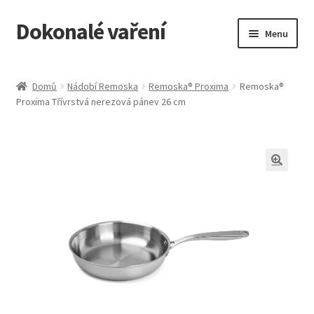
Dokonalé vaření
Přeskočit
Přejít
Menu
na
k
navigaci
obsahu
Vyberte si Remosku
webu
Domů
Nádobí Remoska
Remoska® Proxima
Remoska®
Proxima Třívrstvá nerezová pánev 26 cm
Recepty pro Remosku
Expand
Kurzy vaření
child
menu
Vše o Remosce
Jak udělat