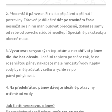
2. Předehřátí pánve
sníží riziko připálení a přilnutí
potraviny. Zároveň je důležité
dát potravinám čas
a
nesnažit se s nimi manipulovat předčasně, dokud se samy
od sebe od povrchu nádobí neodlepí. Speciálně pak steaky a
obecně maso.
3.
Vyvarovat se
vysokých teplotám a nezahřívat pánev
dlouho bez obsahu.
Ideální teplotu poznáte tak, že na
rozehřátou pánev nakapete malé množství vody.
Kapky
vody by měly zůstat v celku a rychle se po
pánvi pohybovat.
4.
Na předehřátou pánev
dávejte ideálně potraviny
otřené od vody.
Jak čistit nerezovou pánev?
Po vychladnutí stačí pánev umýt
teplou vodou,