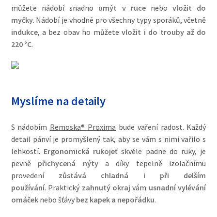
můžete nádobí snadno
umýt v ruce
nebo
vložit do
myčky
.
Nádobí je vhodné pro všechny typy sporáků, včetně
indukce
, a bez obav ho můžete
vložit i do trouby až do
220 °C
.
Myslíme na detaily
S nádobím
Remoska® Proxima
bude vaření radost. Každý
detail pánví je promyšlený tak, aby se vám s nimi vařilo s
lehkostí.
Ergonomická rukojeť
skvěle padne do ruky, je
pevně
přichycená nýty
a díky tepelně izolačnímu
provedení
zůstává chladná i při delším
používání
.
Praktický
zahnutý okraj
vám
usnadní vylévání
omáček
nebo šťávy
bez kapek a nepořádku
.