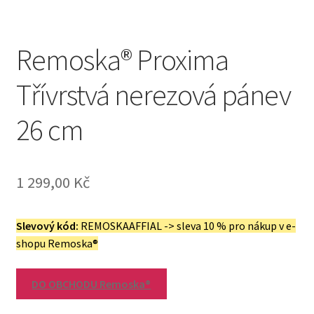
Remoska® Proxima
Třívrstvá nerezová pánev
26 cm
1 299,00
Kč
Slevový kód:
REMOSKAAFFIAL -> sleva 10 % pro nákup v e-
shopu Remoska®
DO OBCHODU Remoska®