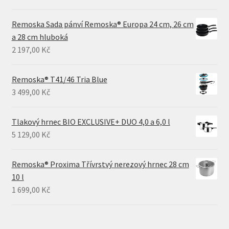
Remoska Sada pánví Remoska® Europa 24 cm, 26 cm
a 28 cm hluboká
2 197,00
Kč
Remoska® T41/46 Tria Blue
3 499,00
Kč
Tlakový hrnec BIO EXCLUSIVE+ DUO 4,0 a 6,0 l
5 129,00
Kč
Remoska® Proxima Třívrstvý nerezový hrnec 28 cm
10 l
1 699,00
Kč