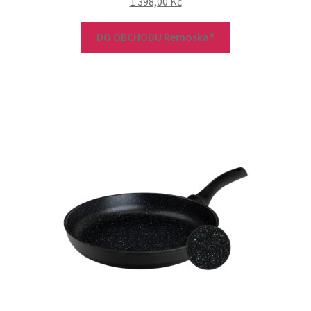
1 398,00
Kč
DO OBCHODU Remoska®