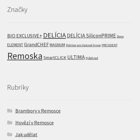
Značky
DELÍCIA
DELÍCIA SiliconPRIME
BIO EXCLUSIVE+
Dona
GrandCHEF
ELEMENT
MAGNUM
Poklice pro tlakové hrnce
PRESIDENT
Remoska
ULTIMA
SmartCLICK
Vyšehrad
Rubriky
Brambory v Remosce
Hovězí v Remosce
Jak udělat