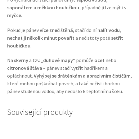
saponátem a měkkou houbičkou,
případně ji lze mýt i v
myčce
.
Pokud je pánev
více znečištěná
, stačí do ní
nalít vodu
,
nechat
ji
několik minut povařit
a nečistoty poté
setřít
houbičkou
.
Na
skvrny
a tzv. „
duhové mapy
“ pomůže
ocet
nebo
citronová šťáva
– pánev stačí vytřít hadříkem a
opláchnout.
Vyhýbej se drátěnkám a abrazivním čističům
,
které mohou poškrábat povrch, a také nečisti horkou
pánev studenou vodou, aby nedošlo k teplotnímu šoku.
Související produkty